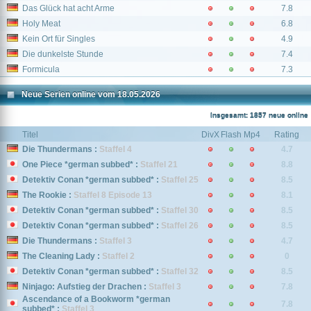
Das Glück hat acht Arme
7.8
Holy Meat
6.8
Kein Ort für Singles
4.9
Die dunkelste Stunde
7.4
Formicula
7.3
Neue Serien online vom 18.05.2026
Insgesamt: 1857 neue online
Titel
DivX
Flash
Mp4
Rating
Die Thundermans :
Staffel 4
4.7
One Piece *german subbed* :
Staffel 21
8.8
Detektiv Conan *german subbed* :
Staffel 25
8.5
The Rookie :
Staffel 8 Episode 13
8.1
Detektiv Conan *german subbed* :
Staffel 30
8.5
Detektiv Conan *german subbed* :
Staffel 26
8.5
Die Thundermans :
Staffel 3
4.7
The Cleaning Lady :
Staffel 2
0
Detektiv Conan *german subbed* :
Staffel 32
8.5
Ninjago: Aufstieg der Drachen :
Staffel 3
7.8
Ascendance of a Bookworm *german
7.8
subbed* :
Staffel 3