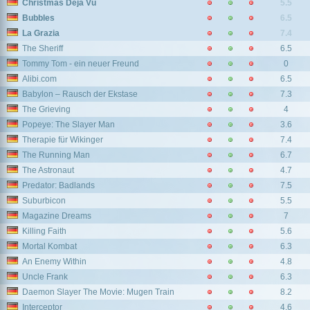
Christmas Déjà Vu
5.5
Bubbles
6.5
La Grazia
7.4
The Sheriff
6.5
Tommy Tom - ein neuer Freund
0
Alibi.com
6.5
Babylon – Rausch der Ekstase
7.3
The Grieving
4
Popeye: The Slayer Man
3.6
Therapie für Wikinger
7.4
The Running Man
6.7
The Astronaut
4.7
Predator: Badlands
7.5
Suburbicon
5.5
Magazine Dreams
7
Killing Faith
5.6
Mortal Kombat
6.3
An Enemy Within
4.8
Uncle Frank
6.3
Daemon Slayer The Movie: Mugen Train
8.2
Interceptor
4.6