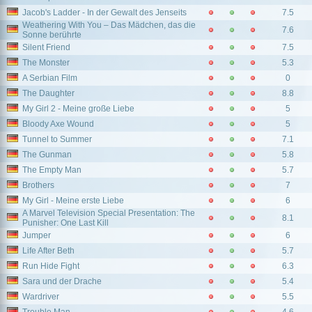
Jacob's Ladder - In der Gewalt des Jenseits
7.5
Weathering With You – Das Mädchen, das die
7.6
Sonne berührte
Silent Friend
7.5
The Monster
5.3
A Serbian Film
0
The Daughter
8.8
My Girl 2 - Meine große Liebe
5
Bloody Axe Wound
5
Tunnel to Summer
7.1
The Gunman
5.8
The Empty Man
5.7
Brothers
7
My Girl - Meine erste Liebe
6
A Marvel Television Special Presentation: The
8.1
Punisher: One Last Kill
Jumper
6
Life After Beth
5.7
Run Hide Fight
6.3
Sara und der Drache
5.4
Wardriver
5.5