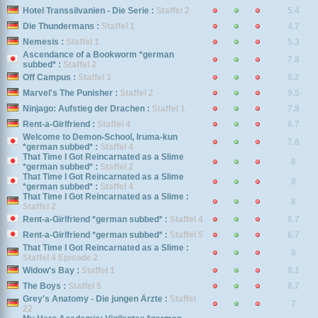
Hotel Transsilvanien - Die Serie :
Staffel 2
5.4
Die Thundermans :
Staffel 1
4.7
Nemesis :
Staffel 1
5.3
Ascendance of a Bookworm *german
7.8
subbed* :
Staffel 2
Off Campus :
Staffel 1
8.2
Marvel's The Punisher :
Staffel 2
9.5
Ninjago: Aufstieg der Drachen :
Staffel 1
7.8
Rent-a-Girlfriend :
Staffel 4
6.7
Welcome to Demon-School, Iruma-kun
7.6
*german subbed* :
Staffel 4
That Time I Got Reincarnated as a Slime
8
*german subbed* :
Staffel 2
That Time I Got Reincarnated as a Slime
8
*german subbed* :
Staffel 4
That Time I Got Reincarnated as a Slime :
8
Staffel 2
Rent-a-Girlfriend *german subbed* :
Staffel 4
6.7
Rent-a-Girlfriend *german subbed* :
Staffel 5
6.7
That Time I Got Reincarnated as a Slime :
8
Staffel 4 Episode 2
Widow's Bay :
Staffel 1
8.1
The Boys :
Staffel 5
8.7
Grey's Anatomy - Die jungen Ärzte :
Staffel
7
22