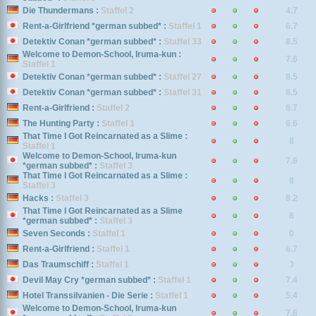
Die Thundermans :
Staffel 2
4.7
Rent-a-Girlfriend *german subbed* :
Staffel 1
6.7
Detektiv Conan *german subbed* :
Staffel 33
8.5
Welcome to Demon-School, Iruma-kun :
7.6
Staffel 1
Detektiv Conan *german subbed* :
Staffel 27
8.5
Detektiv Conan *german subbed* :
Staffel 31
8.5
Rent-a-Girlfriend :
Staffel 2
6.7
The Hunting Party :
Staffel 1
6.6
That Time I Got Reincarnated as a Slime :
8
Staffel 1
Welcome to Demon-School, Iruma-kun
7.6
*german subbed* :
Staffel 3
That Time I Got Reincarnated as a Slime :
8
Staffel 3
Hacks :
Staffel 3
8.2
That Time I Got Reincarnated as a Slime
8
*german subbed* :
Staffel 3
Seven Seconds :
Staffel 1
0
Rent-a-Girlfriend :
Staffel 1
6.7
Das Traumschiff :
Staffel 1
3
Devil May Cry *german subbed* :
Staffel 1
7.4
Hotel Transsilvanien - Die Serie :
Staffel 1
5.4
Welcome to Demon-School, Iruma-kun
7.6