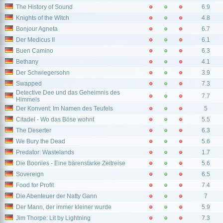
The History of Sound
6.9
Knights of the Witch
4.8
Bonjour Agneta
6.7
Der Medicus II
6.1
Buen Camino
6.3
Bethany
4.1
Der Schwiegersohn
3.9
Swapped
7.3
Detective Dee und das Geheimnis des
7.7
Himmels
Der Konvent: Im Namen des Teufels
5
Citadel - Wo das Böse wohnt
5.5
The Deserter
6.3
We Bury the Dead
5.6
Predator: Wastelands
1.7
Die Boonies - Eine bärenstarke Zeitreise
5.6
Sovereign
6.5
Food for Profit
7.4
Die Abenteuer der Natty Gann
7
Der Mann, der immer kleiner wurde
5.9
Jim Thorpe: Lit by Lightning
7.3