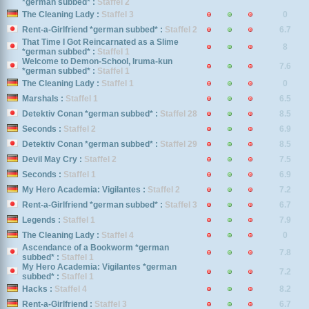
*german subbed* :
Staffel 2
The Cleaning Lady :
Staffel 3
0
Rent-a-Girlfriend *german subbed* :
Staffel 2
6.7
That Time I Got Reincarnated as a Slime
8
*german subbed* :
Staffel 1
Welcome to Demon-School, Iruma-kun
7.6
*german subbed* :
Staffel 1
The Cleaning Lady :
Staffel 1
0
Marshals :
Staffel 1
6.5
Detektiv Conan *german subbed* :
Staffel 28
8.5
Seconds :
Staffel 2
6.9
Detektiv Conan *german subbed* :
Staffel 29
8.5
Devil May Cry :
Staffel 2
7.5
Seconds :
Staffel 1
6.9
My Hero Academia: Vigilantes :
Staffel 2
7.2
Rent-a-Girlfriend *german subbed* :
Staffel 3
6.7
Legends :
Staffel 1
7.9
The Cleaning Lady :
Staffel 4
0
Ascendance of a Bookworm *german
7.8
subbed* :
Staffel 1
My Hero Academia: Vigilantes *german
7.2
subbed* :
Staffel 1
Hacks :
Staffel 4
8.2
Rent-a-Girlfriend :
Staffel 3
6.7