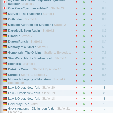
My Hero Academia: Vigilantes *german
7.2
subbed* :
Staffel 2
One Piece *german subbed* :
Staffel 22
8.8
Marvel's The Punisher :
Staffel 1
9.5
Outlander :
Staffel 8
8.8
Ninjago: Aufstieg der Drachen :
Staffel 2
7.8
Daredevil: Born Again :
Staffel 2
8.9
Citadel :
Staffel 2
6.4
Dutton Ranch :
Staffel 1
8.4
Memory of a Killer :
Staffel 1
6.9
Gomorrah - The Origins :
Staffel 1 Episode 1
7.2
Star Wars: Maul - Shadow Lord :
Staffel 1
8.6
Euphoria :
Staffel 3
8.4
Detektiv Conan :
Staffel 2 Episode 16
8.4
Scrubs :
Staffel 1 Episode 7
8.5
Monarch: Legacy of Monsters :
Staffel 2
7
Episode 10
Law & Order: New York :
Staffel 20
8
Law & Order: New York :
Staffel 19
8
Law & Order: New York :
Staffel 18
8
Devil May Cry :
Staffel 1
7.5
Grey's Anatomy - Die jungen Ärzte :
Staffel 21
7
Episode 4