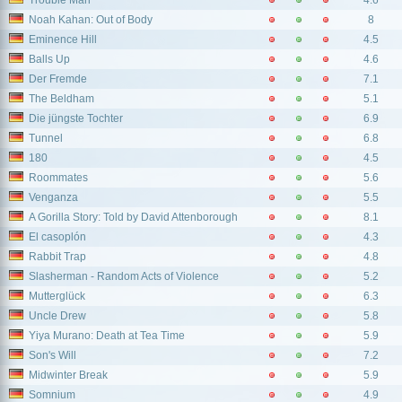
Trouble Man
4.6
Noah Kahan: Out of Body
8
Eminence Hill
4.5
Balls Up
4.6
Der Fremde
7.1
The Beldham
5.1
Die jüngste Tochter
6.9
Tunnel
6.8
180
4.5
Roommates
5.6
Venganza
5.5
A Gorilla Story: Told by David Attenborough
8.1
El casoplón
4.3
Rabbit Trap
4.8
Slasherman - Random Acts of Violence
5.2
Mutterglück
6.3
Uncle Drew
5.8
Yiya Murano: Death at Tea Time
5.9
Son's Will
7.2
Midwinter Break
5.9
Somnium
4.9