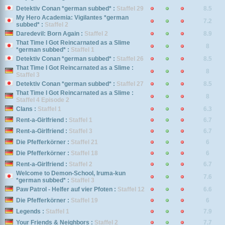
Detektiv Conan *german subbed* :
Staffel 29
8.5
My Hero Academia: Vigilantes *german
7.2
subbed* :
Staffel 2
Daredevil: Born Again :
Staffel 2
8.9
That Time I Got Reincarnated as a Slime
8
*german subbed* :
Staffel 1
Detektiv Conan *german subbed* :
Staffel 26
8.5
That Time I Got Reincarnated as a Slime :
8
Staffel 3
Detektiv Conan *german subbed* :
Staffel 27
8.5
That Time I Got Reincarnated as a Slime :
8
Staffel 4 Episode 2
Clans :
Staffel 1
6.3
Rent-a-Girlfriend :
Staffel 1
6.7
Rent-a-Girlfriend :
Staffel 3
6.7
Die Pfefferkörner :
Staffel 21
6
Die Pfefferkörner :
Staffel 18
6
Rent-a-Girlfriend :
Staffel 2
6.7
Welcome to Demon-School, Iruma-kun
7.6
*german subbed* :
Staffel 3
Paw Patrol - Helfer auf vier Pfoten :
Staffel 12
6.6
Die Pfefferkörner :
Staffel 19
6
Legends :
Staffel 1
7.9
Your Friends & Neighbors :
Staffel 2
7.7