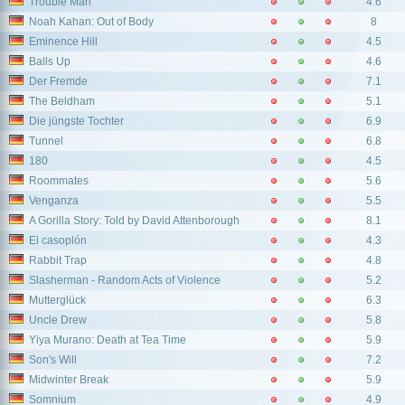
Trouble Man
4.6
Noah Kahan: Out of Body
8
Eminence Hill
4.5
Balls Up
4.6
Der Fremde
7.1
The Beldham
5.1
Die jüngste Tochter
6.9
Tunnel
6.8
180
4.5
Roommates
5.6
Venganza
5.5
A Gorilla Story: Told by David Attenborough
8.1
El casoplón
4.3
Rabbit Trap
4.8
Slasherman - Random Acts of Violence
5.2
Mutterglück
6.3
Uncle Drew
5.8
Yiya Murano: Death at Tea Time
5.9
Son's Will
7.2
Midwinter Break
5.9
Somnium
4.9