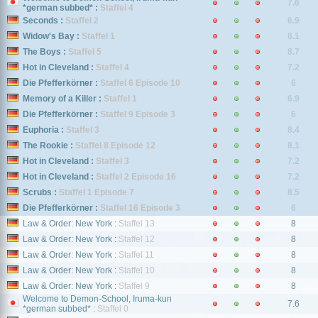
7.6
*german subbed* :
Staffel 4
Seconds :
Staffel 2
6.9
Widow's Bay :
Staffel 1
8.1
The Boys :
Staffel 5
8.7
Hot in Cleveland :
Staffel 4
7.2
Die Pfefferkörner :
Staffel 6 Episode 10
6
Memory of a Killer :
Staffel 1
6.9
Die Pfefferkörner :
Staffel 9 Episode 3
6
Euphoria :
Staffel 3
8.4
The Rookie :
Staffel 8 Episode 12
8.1
Hot in Cleveland :
Staffel 3
7.2
Hot in Cleveland :
Staffel 2 Episode 16
7.2
Scrubs :
Staffel 1 Episode 7
8.5
Die Pfefferkörner :
Staffel 16 Episode 3
6
Law & Order: New York :
Staffel 13
8
Law & Order: New York :
Staffel 12
8
Law & Order: New York :
Staffel 11
8
Law & Order: New York :
Staffel 10
8
Law & Order: New York :
Staffel 9
8
Welcome to Demon-School, Iruma-kun
7.6
*german subbed* :
Staffel 0