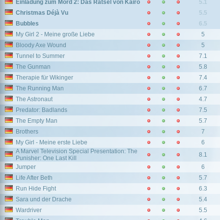
Einladung zum Mord 2: Das Rätsel von Kairo
5.1
Christmas Déjà Vu
5.5
Bubbles
6.5
My Girl 2 - Meine große Liebe
5
Bloody Axe Wound
5
Tunnel to Summer
7.1
The Gunman
5.8
Therapie für Wikinger
7.4
The Running Man
6.7
The Astronaut
4.7
Predator: Badlands
7.5
The Empty Man
5.7
Brothers
7
My Girl - Meine erste Liebe
6
A Marvel Television Special Presentation: The
8.1
Punisher: One Last Kill
Jumper
6
Life After Beth
5.7
Run Hide Fight
6.3
Sara und der Drache
5.4
Wardriver
5.5