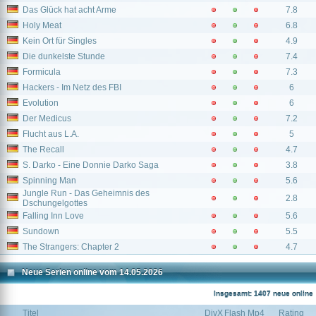
Das Glück hat acht Arme
7.8
Holy Meat
6.8
Kein Ort für Singles
4.9
Die dunkelste Stunde
7.4
Formicula
7.3
Hackers - Im Netz des FBI
6
Evolution
6
Der Medicus
7.2
Flucht aus L.A.
5
The Recall
4.7
S. Darko - Eine Donnie Darko Saga
3.8
Spinning Man
5.6
Jungle Run - Das Geheimnis des
2.8
Dschungelgottes
Falling Inn Love
5.6
Sundown
5.5
The Strangers: Chapter 2
4.7
Neue Serien online vom 14.05.2026
Insgesamt: 1407 neue online
Titel
DivX
Flash
Mp4
Rating