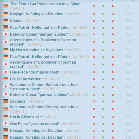
That Time I Got Reincarnated as a Slime :
8
Staffel 1
Ninjago: Aufstieg der Drachen :
Staffel 2
7.8
Citadel :
Staffel 2
6.4
Paw Patrol - Helfer auf vier Pfoten :
Staffel 9
6.6
Detektiv Conan *german subbed* :
Staffel 25
8.5
Ascendance of a Bookworm *german
7.8
subbed* :
Staffel 2
My Hero Academia: Vigilantes :
Staffel 2
7.2
Paw Patrol - Helfer auf vier Pfoten :
Staffel 13
6.6
Ascendance of a Bookworm *german
7.8
subbed* :
Staffel 1
One Piece *german subbed* :
Staffel 22
8.8
Die Pfefferkörner :
Staffel 20
6
Welcome to Demon-School, Iruma-kun
7.6
*german subbed* :
Staffel 1
Detektiv Conan *german subbed* :
Staffel 28
8.5
Seconds :
Staffel 1
6.9
Welcome to Demon-School, Iruma-kun :
7.6
Staffel 1
Hot in Cleveland :
Staffel 6
7.2
One Piece *german subbed* :
Staffel 21
8.8
Ninjago: Aufstieg der Drachen :
Staffel 1
7.8
Ninjago: Aufstieg der Drachen :
Staffel 3
7.8