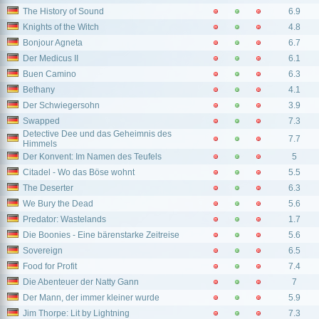
The History of Sound
6.9
Knights of the Witch
4.8
Bonjour Agneta
6.7
Der Medicus II
6.1
Buen Camino
6.3
Bethany
4.1
Der Schwiegersohn
3.9
Swapped
7.3
Detective Dee und das Geheimnis des
7.7
Himmels
Der Konvent: Im Namen des Teufels
5
Citadel - Wo das Böse wohnt
5.5
The Deserter
6.3
We Bury the Dead
5.6
Predator: Wastelands
1.7
Die Boonies - Eine bärenstarke Zeitreise
5.6
Sovereign
6.5
Food for Profit
7.4
Die Abenteuer der Natty Gann
7
Der Mann, der immer kleiner wurde
5.9
Jim Thorpe: Lit by Lightning
7.3