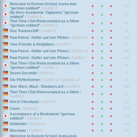
Welcome to Demon-School, Iruma-kun
7.6
*german subbed* :
Staffel 2
My Hero Academia: Vigilantes *german
7.2
subbed* :
Staffel 1
That Time I Got Reincarnated as a Slime
8
*german subbed* :
Staffel 2
Das Traumschiff :
Staffel 1
3
Paw Patrol - Helfer auf vier Pfoten :
Staffel 11
6.6
Your Friends & Neighbors :
Staffel 1
7.7
Paw Patrol - Helfer auf vier Pfoten :
Staffel 10
6.6
Paw Patrol - Helfer auf vier Pfoten :
Staffel 7
6.6
That Time I Got Reincarnated as a Slime
8
*german subbed* :
Staffel 3
Seven Seconds :
Staffel 1
0
Die Pfefferkörner :
Staffel 17 Episode 13
6
Star Wars: Maul - Shadow Lord :
Staffel 1
8.6
That Time I Got Reincarnated as a Slime :
8
Staffel 2
Hot in Cleveland :
Staffel 5
7.2
Clans :
Staffel 2
6.3
Ascendance of a Bookworm *german
7.8
subbed* :
Staffel 3
Outlander :
Staffel 8
8.8
Marshals :
Staffel 1
6.5
Welcome to Demon-School, Iruma-kun